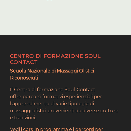
CENTRO DI FORMAZIONE SOUL
CONTACT
Scuola Nazionale di Massaggi Olistici
Riconosciuti
Il Centro di formazione Soul Contact
offre percorsi formativi esperienziali per
l’apprendimento di varie tipologie di
massaggi olistici provenienti da diverse culture
e tradizioni.
Vedi i
corsi in programma
e i
percorsi per