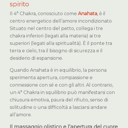
spirito
Il 4° Chakra, conosciuto come
Anahata
, è il
centro energetico dell’amore incondizionato.
Situato nel centro del petto, collega i tre
chakra inferiori (legati alla materia) ai tre
superiori (legati alla spiritualità). È il ponte tra
terra e cielo, tra il bisogno di sicurezza e il
desiderio di espansione.
Quando Anahata è in equilibrio, la persona
sperimenta apertura, compassione e
connessione con sé e con gli altri. Al contrario,
un 4° Chakra in squilibrio può manifestarsi con
chiusura emotiva, paura del rifiuto, senso di
solitudine o una difficoltà a lasciarsi andare
all’amore.
Il massaggio olistico e l’apertura del cuore