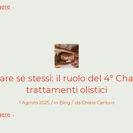
gere
re sé stessi: il ruolo del 4° Ch
trattamenti olistici
/
/
1 Agosto 2025
in
Blog
da
Chiara Cantoni
gere