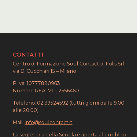
CONTATTI
Centro di Formazione Soul Contact di Folis Srl
via D. Cucchiari 15 – Milano
P.Iva: 10777880963
Numero REA: MI – 2556460
Telefono: 02.39524592 (tutti i giorni dalle 9.00
alle 20.00)
Mail:
info@soulcontact.it
La segreteria della Scuola è aperta al pubblico