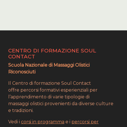
CENTRO DI FORMAZIONE SOUL
CONTACT
Scuola Nazionale di Massaggi Olistici
Riconosciuti
Il Centro di formazione Soul Contact
offre percorsi formativi esperienziali per
l’apprendimento di varie tipologie di
massaggi olistici provenienti da diverse culture
e tradizioni.
Vedi i
corsi in programma
e i
percorsi per