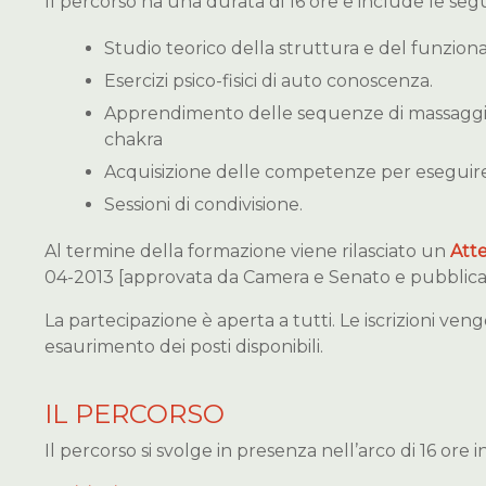
Il percorso ha una durata di 16 ore e include le segu
Studio teorico della struttura e del funzio
Esercizi psico-fisici di auto conoscenza.
Apprendimento delle sequenze di massaggio pe
chakra
Acquisizione delle competenze per eseguire
Sessioni di condivisione.
Al termine della formazione viene rilasciato un
Att
04-2013 [approvata da Camera e Senato e pubblicata
La partecipazione è aperta a tutti. Le iscrizioni ve
esaurimento dei posti disponibili.​
IL PERCORSO
Il percorso si svolge in presenza nell’arco di 16 ore