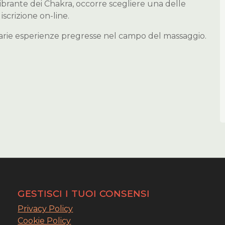
librante dei Chakra, occorre scegliere una delle
iscrizione on-line.
sarie esperienze pregresse nel campo del massaggio.
GESTISCI I TUOI CONSENSI
Privacy Policy
Cookie Policy