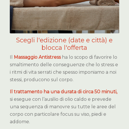
Scegli l'edizione (date e città) e
blocca l'offerta
Il
Massaggio Antistress
ha lo scopo di favorire lo
smaltimento delle conseguenze che lo stress e
i ritmi di vita serrati che spesso imponiamo a noi
stessi, producono sul corpo.
Il trattamento ha una durata di circa 50 minuti,
si esegue con l’ausilio di olio caldo e prevede
una sequenza di manovre su tutte le aree del
corpo con particolare focus su viso, piedi e
addome.