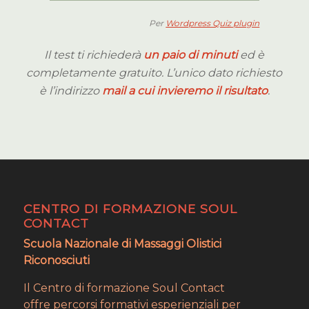
Per
Wordpress Quiz plugin
Il test ti richiederà
un paio di minuti
ed è
completamente gratuito. L’unico dato richiesto
è l’indirizzo
mail a cui invieremo il risultato
.
CENTRO DI FORMAZIONE SOUL
CONTACT
Scuola Nazionale di Massaggi Olistici
Riconosciuti
Il Centro di formazione Soul Contact
offre percorsi formativi esperienziali per