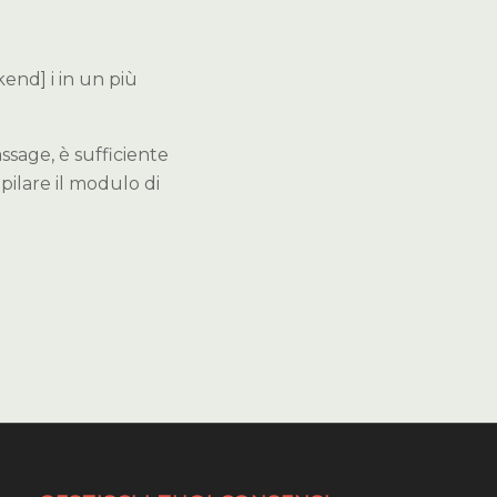
kend] i in un più
ssage, è sufficiente
pilare il modulo di