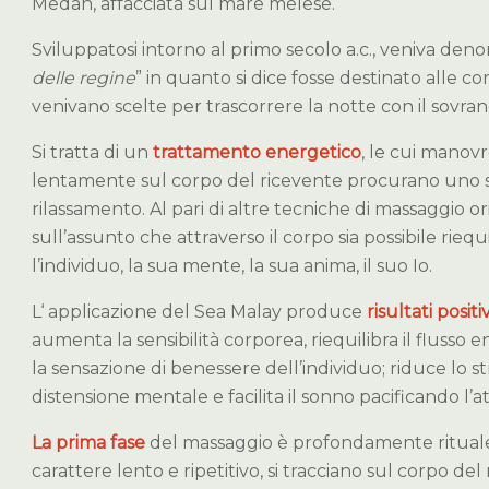
Medan, affacciata sul mare melese.
Sviluppatosi intorno al primo secolo a.c., veniva den
delle regine
” in quanto si dice fosse destinato alle 
venivano scelte per trascorrere la notte con il sovran
Si tratta di un
trattamento energetico
, le cui manovr
lentamente sul corpo del ricevente procurano uno s
rilassamento. Al pari di altre tecniche di massaggio or
sull’assunto che attraverso il corpo sia possibile riequ
l’individuo, la sua mente, la sua anima, il suo Io.
L‘ applicazione del Sea Malay produce
risultati positi
aumenta la sensibilità corporea, riequilibra il flusso
la sensazione di benessere dell’individuo; riduce lo str
distensione mentale e facilita il sonno pacificando l’att
La prima fase
del massaggio è profondamente ritual
carattere lento e ripetitivo, si tracciano sul corpo del