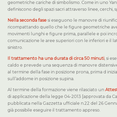
geometriche cariche di simbolismo. Come in uno Yantr
definiscono degli spazi sacri attraverso linee, cerchi, sp
Nella seconda fase
si eseguono le manovre di riunifi
ricompattando quello che le figure geometriche av
movimenti lunghi e figure prima, parallele e poi incro
comunicazione le aree superiori con le inferiori e il 
sinistro.
Il trattamento ha una durata di circa 50 minuti
, si es
caldo e prevede una sequenza di manovre distensive 
al termine della fase in posizione prona, prima d iniz
sull’addome in posizione supina.
Al termine della formazione viene rilasciato un
Attes
di applicazione della legge 04-2013 [approvata da C
pubblicata nella Gazzetta ufficiale n.22 del 26 Genna
già possibile eseguire il trattamento appreso.