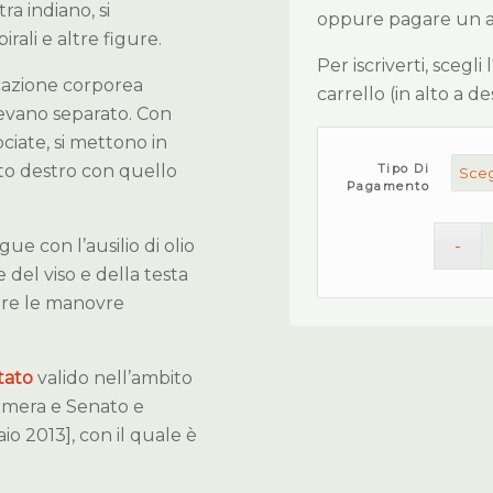
a indiano, si
oppure pagare un ant
irali e altre figure.
Per iscriverti, scegli
cazione corporea
carrello (in alto a d
evano separato. Con
ciate, si mettono in
lato destro con quello
Tipo Di
Pagamento
egue con l’ausilio di olio
del viso e della testa
iare le manovre
tato
valido nell’ambito
amera e Senato e
io 2013], con il quale è