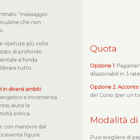
ominato “
massaggio
concubine che non
o.
e ripetute più volte
Quota
tato di profondo
ientale si fonda
Opzione 1
: Pagame
ilibrare tutto
dilazionabili in 3 rat
Opzione 2
:
Acconto
vi in diversi ambiti
:
del Corso (per un to
 energetico e incrementa
ess, aiuta la
ività onirica.
Modalità di
e: con manovre dal
 ricevente figure
Puoi scegliere di pa