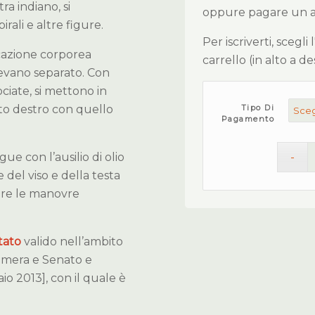
a indiano, si
oppure pagare un ant
irali e altre figure.
Per iscriverti, scegli
cazione corporea
carrello (in alto a d
evano separato. Con
ciate, si mettono in
lato destro con quello
Tipo Di
Pagamento
egue con l’ausilio di olio
del viso e della testa
iare le manovre
tato
valido nell’ambito
amera e Senato e
io 2013], con il quale è