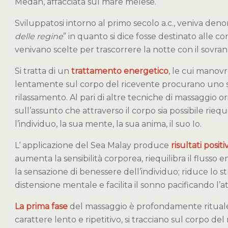
Medan, affacciata sul mare melese.
Sviluppatosi intorno al primo secolo a.c., veniva den
delle regine
” in quanto si dice fosse destinato alle 
venivano scelte per trascorrere la notte con il sovran
Si tratta di un
trattamento energetico
, le cui manovr
lentamente sul corpo del ricevente procurano uno s
rilassamento. Al pari di altre tecniche di massaggio or
sull’assunto che attraverso il corpo sia possibile riequ
l’individuo, la sua mente, la sua anima, il suo Io.
L‘ applicazione del Sea Malay produce
risultati positi
aumenta la sensibilità corporea, riequilibra il flusso
la sensazione di benessere dell’individuo; riduce lo str
distensione mentale e facilita il sonno pacificando l’att
La prima fase
del massaggio è profondamente ritual
carattere lento e ripetitivo, si tracciano sul corpo del