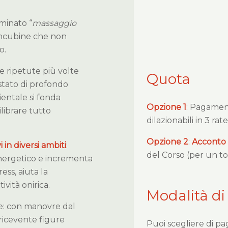
ominato “
massaggio
concubine che non
o.
e ripetute più volte
Quota
tato di profondo
ientale si fonda
Opzione 1
: Pagame
ilibrare tutto
dilazionabili in 3 rat
Opzione 2
:
Acconto
vi in diversi ambiti
:
del Corso (per un to
 energetico e incrementa
ess, aiuta la
ività onirica.
Modalità di
e: con manovre dal
 ricevente figure
Puoi scegliere di pa