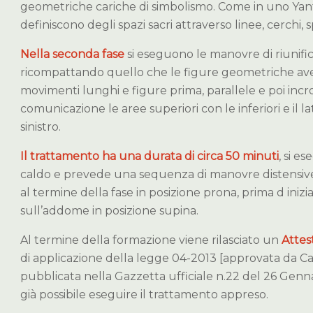
geometriche cariche di simbolismo. Come in uno Yantr
definiscono degli spazi sacri attraverso linee, cerchi, sp
Nella seconda fase
si eseguono le manovre di riunifi
ricompattando quello che le figure geometriche av
movimenti lunghi e figure prima, parallele e poi incro
comunicazione le aree superiori con le inferiori e il 
sinistro.
Il trattamento ha una durata di circa 50 minuti
, si es
caldo e prevede una sequenza di manovre distensive 
al termine della fase in posizione prona, prima d iniz
sull’addome in posizione supina.
Al termine della formazione viene rilasciato un
Attes
di applicazione della legge 04-2013 [approvata da C
pubblicata nella Gazzetta ufficiale n.22 del 26 Genna
già possibile eseguire il trattamento appreso.