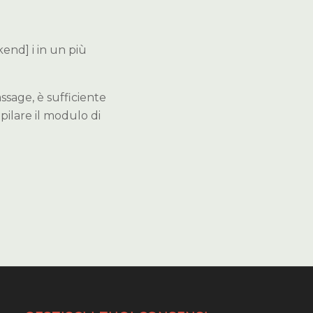
kend] i in un più
ssage, è sufficiente
pilare il modulo di