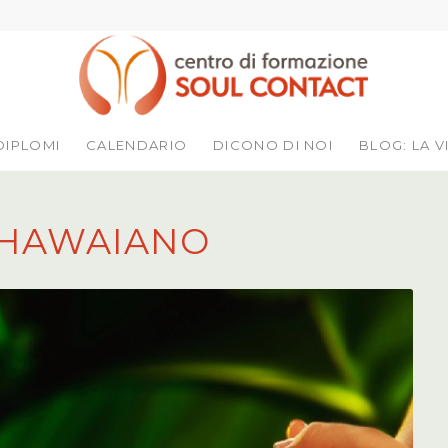
DIPLOMI
CALENDARIO
DICONO DI NOI
BLOG: LA V
 HAWAIANO