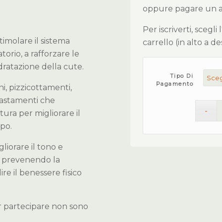
oppure pagare un ant
Per iscriverti, scegli
timolare il sistema
carrello (in alto a d
atorio, a rafforzare le
ratazione della cute.
Tipo Di
Pagamento
, pizzicottamenti,
pastamenti che
ura per migliorare il
rpo.
liorare il tono e
te, prevenendo la
re il benessere fisico
Per partecipare non sono