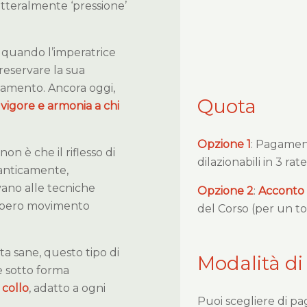
etteralmente ‘pressione’
, quando l’imperatrice
reservare la sua
hiamento. Ancora oggi,
Quota
 vigore e armonia a chi
Opzione 1
: Pagame
on è che il riflesso di
dilazionabili in 3 rat
 anticamente,
evano alle tecniche
Opzione 2
:
Acconto
 libero movimento
del Corso (per un to
vita sane, questo tipo di
Modalità di
e sotto forma
 collo
, adatto a ogni
Puoi scegliere di pa