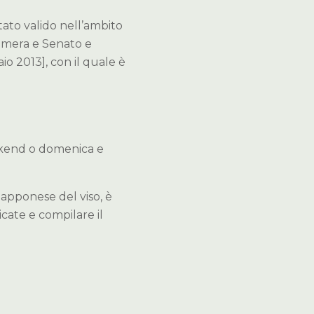
tato valido nell’ambito
amera e Senato e
io 2013], con il quale è
weekend o domenica e
iapponese del viso, è
icate e compilare il