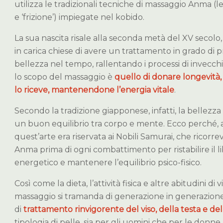
utilizza le tradizionali tecniche di massaggio Anma (l
e ‘frizione’) impiegate nel kobido.
La sua nascita risale alla seconda metà del XV secolo
in carica chiese di avere un trattamento in grado di p
bellezza nel tempo, rallentando i processi di invecc
lo scopo del massaggio è
quello di donare longevità,
lo riceve, mantenendone l’energia vitale
.
Secondo la tradizione giapponese, infatti, la bellezza n
un buon equilibrio tra corpo e mente. Ecco perché,
quest’arte era riservata ai Nobili Samurai, che ricorr
Anma prima di ogni combattimento per ristabilire il
energetico e mantenere l’equilibrio psico-fisico.
Così come la dieta, l’attività fisica e altre abitudini di 
massaggio si tramanda di generazione in generazion
di
trattamento rinvigorente del viso, della testa e del
tipologia di pelle, sia per gli uomini che per le donne.