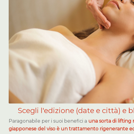
Scegli l'edizione (date e città) e b
Paragonabile per i suoi benefici a
una sorta di lifting
giapponese del viso è un trattamento rigenerante e