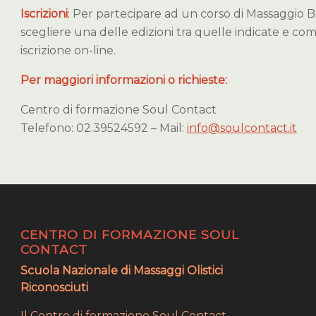
Iscrizioni
: Per partecipare ad un corso di Massaggio Ba
scegliere una delle edizioni tra quelle indicate e com
iscrizione on-line.
Per maggiori informazioni o richieste:
Centro di formazione Soul Contact
Telefono: 02.39524592 – Mail:
info@soulcontact.it
CENTRO DI FORMAZIONE SOUL
CONTACT
Scuola Nazionale di Massaggi Olistici
Riconosciuti
Il Centro di formazione Soul Contact