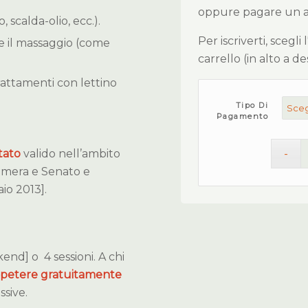
oppure pagare un ant
, scalda-olio, ecc.).
Per iscriverti, scegli
te il massaggio (come
carrello (in alto a d
 trattamenti con lettino
Tipo Di
Pagamento
tato
valido nell’ambito
amera e Senato e
io 2013].
kend] o 4 sessioni. A chi
 ripetere gratuitamente
ssive.