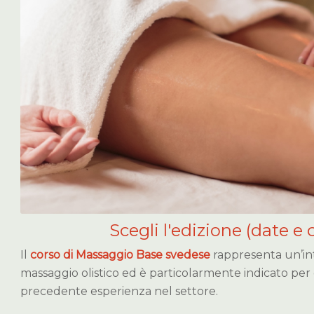
Scegli l'edizione (date e 
Il
corso di Massaggio Base svedese
rappresenta un’in
massaggio olistico ed è particolarmente indicato per
precedente esperienza nel settore.