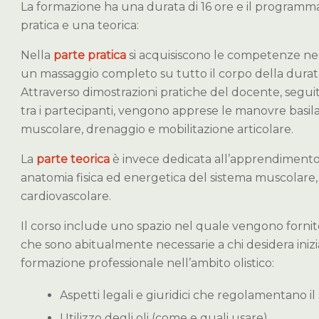
La formazione ha una durata di 16 ore e il program
pratica e una teorica:
Nella
parte pratica
si acquisiscono le competenze ne
un massaggio completo su tutto il corpo della durata 
Attraverso dimostrazioni pratiche del docente, segui
tra i partecipanti, vengono apprese le manovre basila
muscolare, drenaggio e mobilitazione articolare.
La
parte teorica
è invece dedicata all’apprendimento 
anatomia fisica ed energetica del sistema muscolare, 
cardiovascolare.
Il corso include uno spazio nel quale vengono fornit
che sono abitualmente necessarie a chi desidera iniz
formazione professionale nell’ambito olistico:
Aspetti legali e giuridici che regolamentano il 
Utilizzo degli oli (come e quali usare).