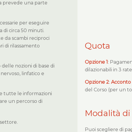
ma prevede una parte
cessarie per eseguire
di circa 50 minuti.
te da scambi reciproci
Quota
ri di rilassamento
Opzione 1
: Pagame
delle nozioni di base di
dilazionabili in 3 rat
nervoso, linfatico e
Opzione 2
:
Acconto
del Corso (per un to
e tutte le informazioni
iare un percorso di
Modalità di
settore.
Puoi scegliere di pa