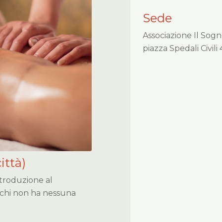
Sede
Associazione Il Sog
piazza Spedali Civili 
città)
troduzione al
 chi non ha nessuna