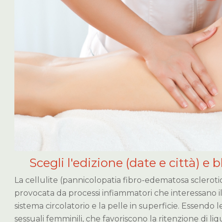
Scegli l'edizione (date e città) e b
La cellulite (pannicolopatia fibro-edematosa scleroti
provocata da processi infiammatori che interessano il 
sistema circolatorio e la pelle in superficie. Essendo 
sessuali femminili, che favoriscono la ritenzione di liqu