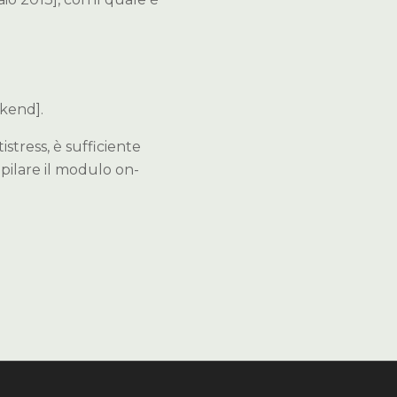
ekend].
stress, è sufficiente
mpilare il modulo on-