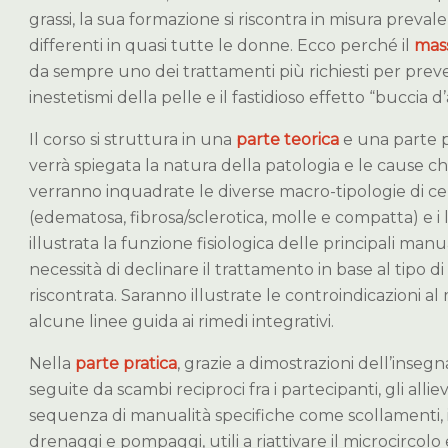
grassi, la sua formazione si riscontra in misura preval
differenti in quasi tutte le donne. Ecco perché il
mass
da sempre uno dei trattamenti più richiesti per preve
inestetismi della pelle e il fastidioso effetto “buccia d’
Il corso si struttura in una
parte teorica
e una parte p
verrà spiegata la natura della patologia e le cause c
verranno inquadrate le diverse macro-tipologie di cell
(edematosa, fibrosa/sclerotica, molle e compatta) e i lo
illustrata la funzione fisiologica delle principali manu
necessità di declinare il trattamento in base al tipo 
riscontrata. Saranno illustrate le controindicazioni al
alcune linee guida ai rimedi integrativi.
Nella
parte pratica
, grazie a dimostrazioni dell’inseg
seguite da scambi reciproci fra i partecipanti, gli alli
sequenza di manualità specifiche come scollamenti, i
drenaggi e pompaggi, utili a riattivare il microcircolo 