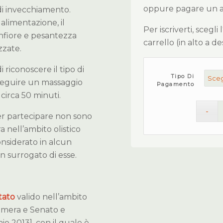
oppure pagare un ant
i di invecchiamento.
 alimentazione, il
Per iscriverti, scegli
onfiore e pesantezza
carrello (in alto a d
zzate.
 riconoscere il tipo di
Tipo Di
eseguire un massaggio
Pagamento
circa 50 minuti.
r partecipare non sono
a nell’ambito olistico
onsiderato in alcun
n surrogato di esse.
tato
valido nell’ambito
amera e Senato e
io 2013], con il quale è