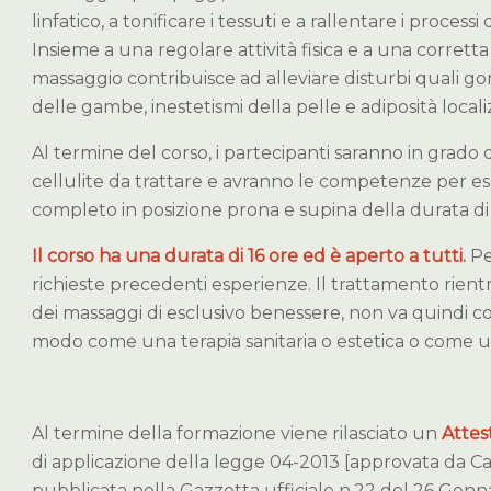
linfatico, a tonificare i tessuti e a rallentare i process
Insieme a una regolare attività fisica e a una corretta
massaggio contribuisce ad alleviare disturbi quali g
delle gambe, inestetismi della pelle e adiposità locali
Al termine del corso, i partecipanti saranno in grado di
cellulite da trattare e avranno le competenze per 
completo in posizione prona e supina della durata di 
Il corso ha una durata di 16 ore ed è aperto a tutti.
Pe
richieste precedenti esperienze. Il trattamento rientr
dei massaggi di esclusivo benessere, non va quindi c
modo come una terapia sanitaria o estetica o come u
Al termine della formazione viene rilasciato un
Attes
di applicazione della legge 04-2013 [approvata da C
pubblicata nella Gazzetta ufficiale n.22 del 26 Genna