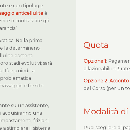
ente e con tipologie
aggio anticellulite
è
nire o contrastare gli
arancia”.
ratica. Nella prima
Quota
he la determinano;
ulite esistenti
Opzione 1
: Pagame
ro stadi evolutivi; sarà
dilazionabili in 3 rat
alità e quindi la
di problematica
Opzione 2
:
Acconto
 massaggio e fornite
del Corso (per un to
nante su un’assistente,
Modalità di
evi acquisiranno una
mpastamenti, frizioni,
Puoi scegliere di pa
e a stimolare il sistema