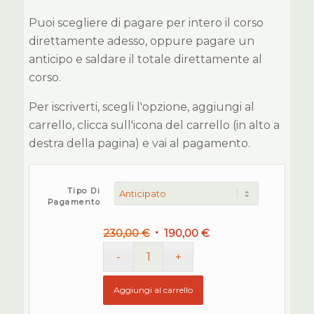
Puoi scegliere di pagare per intero il corso
direttamente adesso, oppure pagare un
anticipo e saldare il totale direttamente al
corso.
Per iscriverti, scegli l'opzione, aggiungi al
carrello, clicca sull'icona del carrello (in alto a
destra della pagina) e vai al pagamento.
Tipo Di
Pagamento
Il
Il
230,00
€
190,00
€
prezzo
prezzo
originale
attuale
era:
è:
Aggiungi al carrello
230,00 €.
190,00 €.