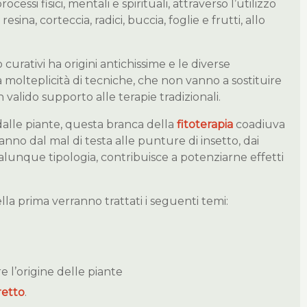
cessi fisici, mentali e spirituali, attraverso l’utilizzo
 resina, corteccia, radici, buccia, foglie e frutti, allo
o curativi ha origini antichissime e le diverse
 molteplicità di tecniche, che non vanno a sostituire
alido supporto alle terapie tradizionali.
i dalle piante, questa branca della
fitoterapia
coadiuva
nno dal mal di testa alle punture di insetto, dai
ualunque tipologia, contribuisce a potenziarne effetti
lla prima verranno trattati i seguenti temi:
 l’origine delle piante
retto
.