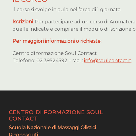
Il corso si svolge in aula nell’arco di 1 giornata.
Iscrizioni
: Per partecipare ad un corso di Aromaterap
quelle indicate e compilare il modulo di iscrizione o
Per maggiori informazioni o richieste:
Centro di formazione Soul Contact
Telefono: 02.39524592 – Mail:
info@soulcontact.it
CENTRO DI FORMAZIONE SOUL
CONTACT
Scuola Nazionale di Massaggi Olistici
Riconosciuti