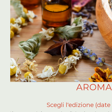
AROMA
Scegli l'edizione (date 