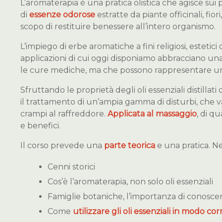
L’aromaterapia è una pratica olistica che agisce sui pro
di
essenze odorose
estratte da piante officinali, fiori,
scopo di restituire benessere all’intero organismo.
L’impiego di erbe aromatiche a fini religiosi, estetici 
applicazioni di cui oggi disponiamo abbracciano una
le cure mediche, ma che possono rappresentare un v
Sfruttando le proprietà degli oli essenziali distillat
il trattamento di un’ampia gamma di disturbi, che va
crampi al raffreddore.
Applicata al massaggio
, di q
e benefici.
Il corso prevede una
parte teorica
e una pratica. Ne
Cenni storici
Cos’è l’aromaterapia, non solo oli essenziali
Famiglie botaniche, l’importanza di conoscere
Come
utilizzare gli oli essenziali in modo cor