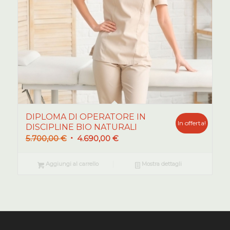
DIPLOMA DI OPERATORE IN
In offerta!
DISCIPLINE BIO NATURALI
Il
Il
5.700,00
€
4.690,00
€
prezzo
prezzo
originale
attuale
Aggiungi al carrello
Mostra dettagli
era:
è:
5.700,00 €.
4.690,00 €.